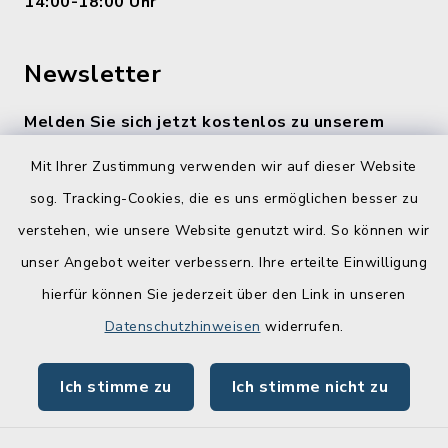
14:00-18:00 Uhr
Newsletter
Melden Sie sich jetzt kostenlos zu unserem
wöchentlichen Newsletter an!
Mit Ihrer Zustimmung verwenden wir auf dieser Website
Zur Anmeldung
sog. Tracking-Cookies, die es uns ermöglichen besser zu
verstehen, wie unsere Website genutzt wird. So können wir
Quicklinks
unser Angebot weiter verbessern. Ihre erteilte Einwilligung
hierfür können Sie jederzeit über den Link in unseren
Lebenslagen
Datenschutzhinweisen
widerrufen.
Schadensmelder
Ich stimme zu
Ich stimme nicht zu
Online-Service