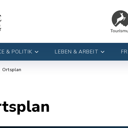
E & POLITIK
LEBEN & ARBEIT
FR
Ortsplan
rtsplan