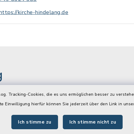
https://kirche-hindelang.de
g
og. Tracking-Cookies, die es uns ermöglichen besser zu versteh
gszeiten
Newsletter
te Einwilligung hierfür können Sie jederzeit über den Link in uns
Freitag:
Melden Sie sich jetzt k
Ich stimme zu
Ich stimme nicht zu
unserem wöchentlichen
00 Uhr