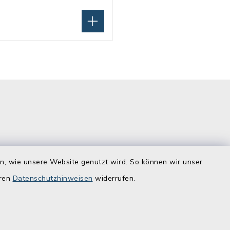
en, wie unsere Website genutzt wird. So können wir unser
Quicklinks
eren
Datenschutzhinweisen
widerrufen.
ostenlos zu
Lebenslagen
Schadensmelder