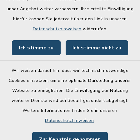
Quicklinks
unser Angebot weiter verbessern. Ihre erteilte Einwilligung
hierfür können Sie jederzeit über den Link in unseren
Lebenslagen
Datenschutzhinweisen
widerrufen.
Schadensmelder
Ich stimme zu
Ich stimme nicht zu
Online-Service
Wir weisen darauf hin, dass wir technisch notwendige
Cookies einsetzen, um eine optimale Darstellung unserer
Website zu ermöglichen. Die Einwilligung zur Nutzung
Kontakt
weiterer Dienste wird bei Bedarf gesondert abgefragt.
Weitere Informationen finden Sie in unseren
Barrierefreiheit
Datenschutzhinweisen
.
Datenschutz
Zur Kenntnis genommen