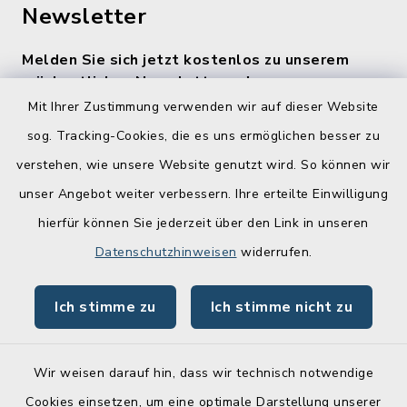
Newsletter
Melden Sie sich jetzt kostenlos zu unserem
wöchentlichen Newsletter an!
Mit Ihrer Zustimmung verwenden wir auf dieser Website
Zur Anmeldung
sog. Tracking-Cookies, die es uns ermöglichen besser zu
verstehen, wie unsere Website genutzt wird. So können wir
Quicklinks
unser Angebot weiter verbessern. Ihre erteilte Einwilligung
hierfür können Sie jederzeit über den Link in unseren
Lebenslagen
Datenschutzhinweisen
widerrufen.
Schadensmelder
Online-Service
Ich stimme zu
Ich stimme nicht zu
Wir weisen darauf hin, dass wir technisch notwendige
Cookies einsetzen, um eine optimale Darstellung unserer