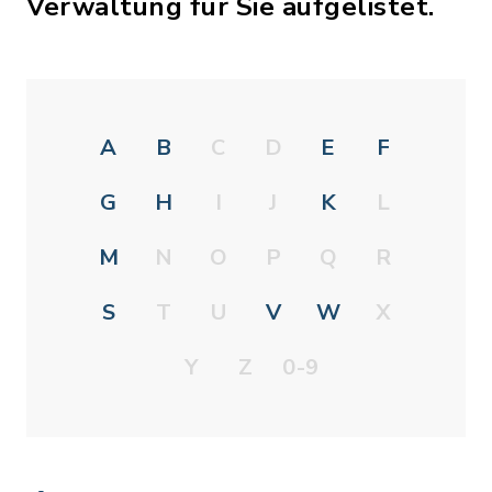
Verwaltung für Sie aufgelistet.
A
B
C
D
E
F
G
H
I
J
K
L
M
N
O
P
Q
R
S
T
U
V
W
X
Y
Z
0-9