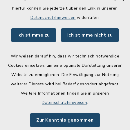
hierfür können Sie jederzeit über den Link in unseren
Lebenslagen
Datenschutzhinweisen
widerrufen.
Schadensmelder
Ich stimme zu
Ich stimme nicht zu
Online-Service
Wir weisen darauf hin, dass wir technisch notwendige
Cookies einsetzen, um eine optimale Darstellung unserer
Website zu ermöglichen. Die Einwilligung zur Nutzung
Kontakt
weiterer Dienste wird bei Bedarf gesondert abgefragt.
Weitere Informationen finden Sie in unseren
Barrierefreiheit
Datenschutzhinweisen
.
Datenschutz
Zur Kenntnis genommen
Impressum