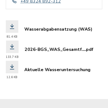
+49 8324 892-312
Wasserabgabensatzung (WAS)
(Dateiname: WAS_2011.pdf, Dateierwei
81,4 KB
2026-BGS_WAS_Gesamtf....pdf
(Dateiname: 2026-BGS_WAS_Gesamtfas
133,7 KB
Aktuelle Wasseruntersuchung
(Dateiname: 2023-Beschaffenheit_des_
12,6 KB