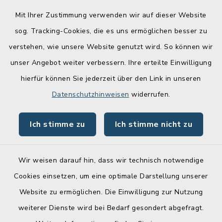
wöchentlichen Newsletter an!
Mit Ihrer Zustimmung verwenden wir auf dieser Website
Zur Anmeldung
sog. Tracking-Cookies, die es uns ermöglichen besser zu
verstehen, wie unsere Website genutzt wird. So können wir
Quicklinks
unser Angebot weiter verbessern. Ihre erteilte Einwilligung
hierfür können Sie jederzeit über den Link in unseren
Lebenslagen
Datenschutzhinweisen
widerrufen.
Schadensmelder
Ich stimme zu
Ich stimme nicht zu
Online-Service
Wir weisen darauf hin, dass wir technisch notwendige
Cookies einsetzen, um eine optimale Darstellung unserer
Website zu ermöglichen. Die Einwilligung zur Nutzung
Kontakt
weiterer Dienste wird bei Bedarf gesondert abgefragt.