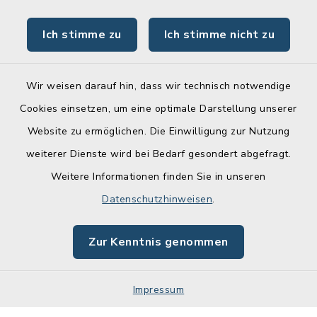
Schadensmelder
Ich stimme zu
Ich stimme nicht zu
Online-Service
Wir weisen darauf hin, dass wir technisch notwendige
Cookies einsetzen, um eine optimale Darstellung unserer
Website zu ermöglichen. Die Einwilligung zur Nutzung
Kontakt
weiterer Dienste wird bei Bedarf gesondert abgefragt.
Weitere Informationen finden Sie in unseren
Barrierefreiheit
Datenschutzhinweisen
.
Datenschutz
Zur Kenntnis genommen
Impressum
Impressum
Sitemap