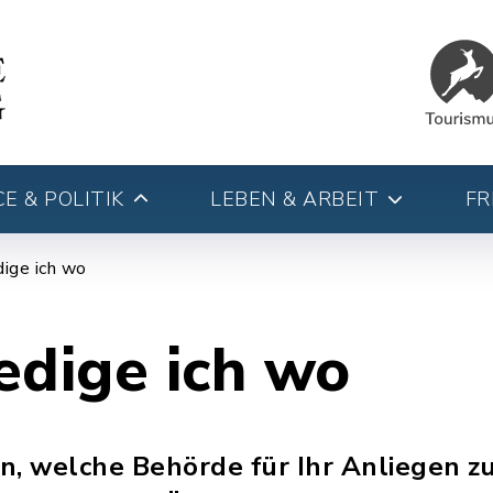
E & POLITIK
LEBEN & ARBEIT
FR
ige ich wo
edige ich wo
, welche Behörde für Ihr Anliegen zu