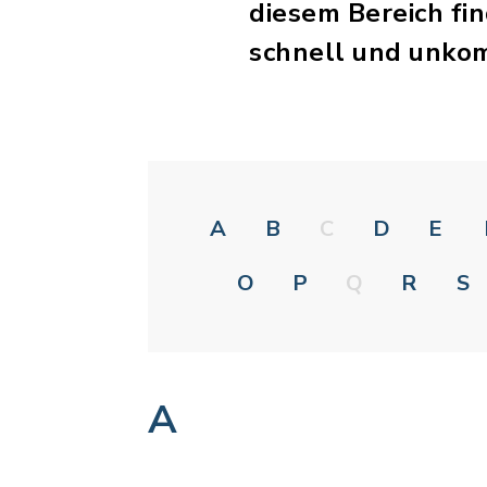
diesem Bereich fi
schnell und unkom
A
B
C
D
E
O
P
Q
R
S
A