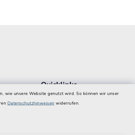
Quicklinks
en, wie unsere Website genutzt wird. So können wir unser
ostenlos zu
Lebenslagen
eren
Datenschutzhinweisen
widerrufen.
Schadensmelder
Online-Service