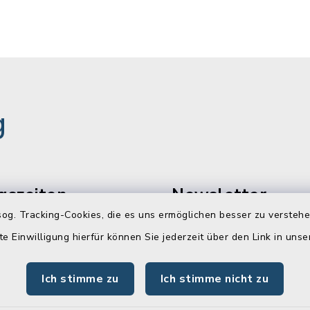
g
gszeiten
Newsletter
og. Tracking-Cookies, die es uns ermöglichen besser zu versteh
Freitag:
Melden Sie sich jetzt k
te Einwilligung hierfür können Sie jederzeit über den Link in uns
unserem wöchentlichen
00 Uhr
Newsletter an!
Ich stimme zu
Ich stimme nicht zu
:
Zur Anmeldung
00 Uhr