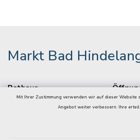
Markt Bad Hindelan
Rathaus
Öffnun
Mit Ihrer Zustimmung verwenden wir auf dieser Website s
Montag bis 
Marktstraße 9
Angebot weiter verbessern. Ihre erteil
87541 Bad Hindelang
08:00-12:
+49 8324 892-200
Donnerstag
+49 8324 892-1200
14:00-18: