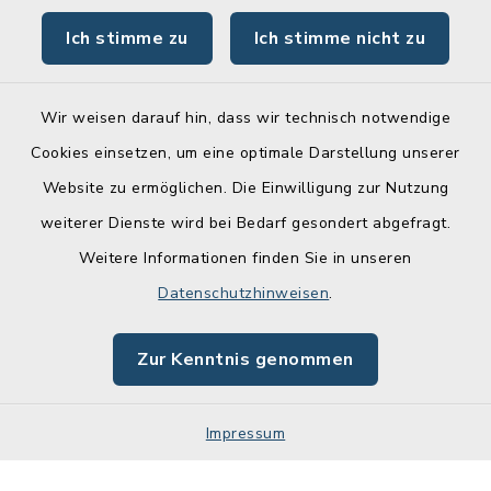
Ich stimme zu
Ich stimme nicht zu
Online-Service
Wir weisen darauf hin, dass wir technisch notwendige
Cookies einsetzen, um eine optimale Darstellung unserer
Website zu ermöglichen. Die Einwilligung zur Nutzung
Kontakt
weiterer Dienste wird bei Bedarf gesondert abgefragt.
Weitere Informationen finden Sie in unseren
Barrierefreiheit
Datenschutzhinweisen
.
Datenschutz
Zur Kenntnis genommen
Impressum
Sitemap
Impressum
Cookie-Einstellungen