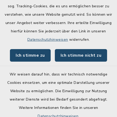
Zur Anmeldung
sog. Tracking-Cookies, die es uns ermöglichen besser zu
verstehen, wie unsere Website genutzt wird. So können wir
Quicklinks
unser Angebot weiter verbessern. Ihre erteilte Einwilligung
hierfür können Sie jederzeit über den Link in unseren
Lebenslagen
Datenschutzhinweisen
widerrufen.
Schadensmelder
Ich stimme zu
Ich stimme nicht zu
Online-Service
Wir weisen darauf hin, dass wir technisch notwendige
Cookies einsetzen, um eine optimale Darstellung unserer
Website zu ermöglichen. Die Einwilligung zur Nutzung
Kontakt
weiterer Dienste wird bei Bedarf gesondert abgefragt.
Weitere Informationen finden Sie in unseren
Barrierefreiheit
Datenschutzhinweisen
.