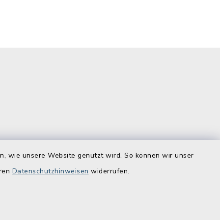
Quicklinks
en, wie unsere Website genutzt wird. So können wir unser
ostenlos zu
Lebenslagen
eren
Datenschutzhinweisen
widerrufen.
Schadensmelder
Online-Service