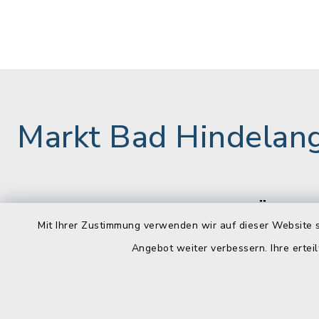
Markt Bad Hindelan
Rathaus
Öffnun
Mit Ihrer Zustimmung verwenden wir auf dieser Website s
Montag bis 
Marktstraße 9
Angebot weiter verbessern. Ihre erteil
87541 Bad Hindelang
08:00-12:
+49 8324 892-200
Donnerstag