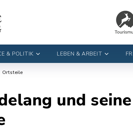
E & POLITIK
LEBEN & ARBEIT
FR
Ortsteile
delang und seine
e