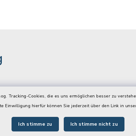
g
gszeiten
Newsletter
og. Tracking-Cookies, die es uns ermöglichen besser zu versteh
Freitag:
Melden Sie sich jetzt k
te Einwilligung hierfür können Sie jederzeit über den Link in uns
unserem wöchentlichen
00 Uhr
Newsletter an!
Ich stimme zu
Ich stimme nicht zu
:
Zur Anmeldung