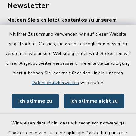
Newsletter
Melden Sie sich jetzt kostenlos zu unserem
wöchentlichen Newsletter an!
Mit Ihrer Zustimmung verwenden wir auf dieser Website
Zur Anmeldung
sog. Tracking-Cookies, die es uns ermöglichen besser zu
verstehen, wie unsere Website genutzt wird. So können wir
Quicklinks
unser Angebot weiter verbessern. Ihre erteilte Einwilligung
hierfür können Sie jederzeit über den Link in unseren
Lebenslagen
Datenschutzhinweisen
widerrufen.
Schadensmelder
Ich stimme zu
Ich stimme nicht zu
Online-Service
Wir weisen darauf hin, dass wir technisch notwendige
Cookies einsetzen, um eine optimale Darstellung unserer