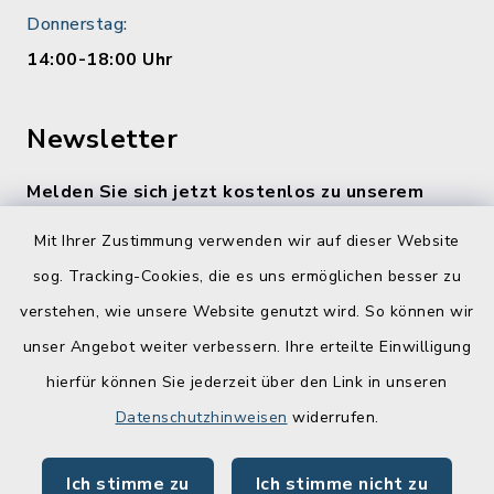
Donnerstag:
14:00-18:00 Uhr
Newsletter
Melden Sie sich jetzt kostenlos zu unserem
wöchentlichen Newsletter an!
Mit Ihrer Zustimmung verwenden wir auf dieser Website
Zur Anmeldung
sog. Tracking-Cookies, die es uns ermöglichen besser zu
verstehen, wie unsere Website genutzt wird. So können wir
Quicklinks
unser Angebot weiter verbessern. Ihre erteilte Einwilligung
hierfür können Sie jederzeit über den Link in unseren
Lebenslagen
Datenschutzhinweisen
widerrufen.
Schadensmelder
Ich stimme zu
Ich stimme nicht zu
Online-Service