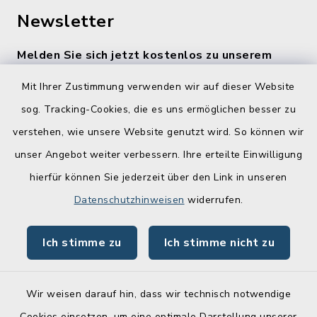
Newsletter
Melden Sie sich jetzt kostenlos zu unserem
wöchentlichen Newsletter an!
Mit Ihrer Zustimmung verwenden wir auf dieser Website
Zur Anmeldung
sog. Tracking-Cookies, die es uns ermöglichen besser zu
verstehen, wie unsere Website genutzt wird. So können wir
Quicklinks
unser Angebot weiter verbessern. Ihre erteilte Einwilligung
hierfür können Sie jederzeit über den Link in unseren
Lebenslagen
Datenschutzhinweisen
widerrufen.
Schadensmelder
Ich stimme zu
Ich stimme nicht zu
Online-Service
Wir weisen darauf hin, dass wir technisch notwendige
Cookies einsetzen, um eine optimale Darstellung unserer