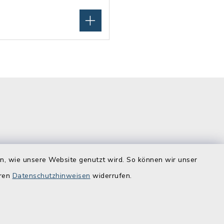
en, wie unsere Website genutzt wird. So können wir unser
Quicklinks
eren
Datenschutzhinweisen
widerrufen.
ostenlos zu
Lebenslagen
Schadensmelder