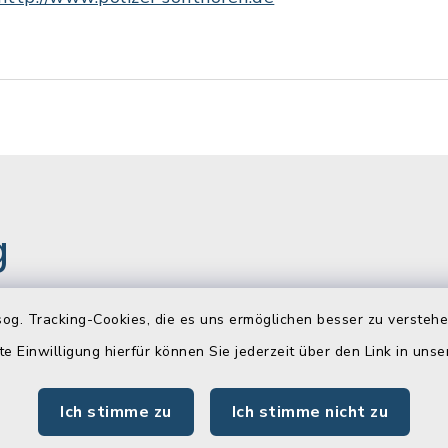
g
og. Tracking-Cookies, die es uns ermöglichen besser zu versteh
gszeiten
Newsletter
te Einwilligung hierfür können Sie jederzeit über den Link in uns
Freitag:
Melden Sie sich jetzt k
Ich stimme zu
Ich stimme nicht zu
unserem wöchentlichen
00 Uhr