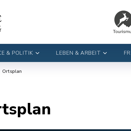
E & POLITIK
LEBEN & ARBEIT
FR
Ortsplan
rtsplan