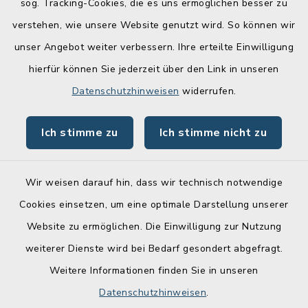
sog. Tracking-Cookies, die es uns ermöglichen besser zu
verstehen, wie unsere Website genutzt wird. So können wir
Quicklinks
unser Angebot weiter verbessern. Ihre erteilte Einwilligung
hierfür können Sie jederzeit über den Link in unseren
Lebenslagen
Datenschutzhinweisen
widerrufen.
Schadensmelder
Ich stimme zu
Ich stimme nicht zu
Online-Service
Wir weisen darauf hin, dass wir technisch notwendige
Cookies einsetzen, um eine optimale Darstellung unserer
Website zu ermöglichen. Die Einwilligung zur Nutzung
Kontakt
weiterer Dienste wird bei Bedarf gesondert abgefragt.
Weitere Informationen finden Sie in unseren
Barrierefreiheit
Datenschutzhinweisen
.