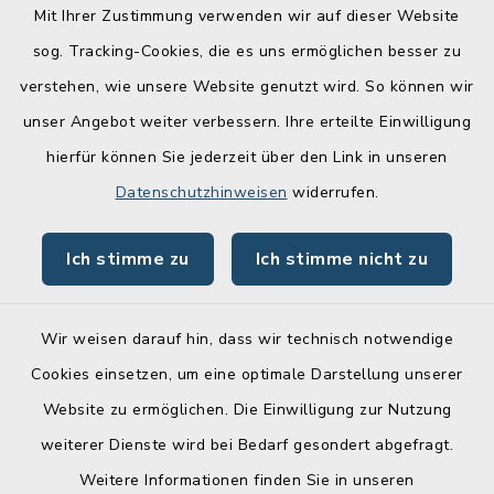
Mit Ihrer Zustimmung verwenden wir auf dieser Website
Zur Anmeldung
sog. Tracking-Cookies, die es uns ermöglichen besser zu
verstehen, wie unsere Website genutzt wird. So können wir
Quicklinks
unser Angebot weiter verbessern. Ihre erteilte Einwilligung
hierfür können Sie jederzeit über den Link in unseren
Lebenslagen
Datenschutzhinweisen
widerrufen.
Schadensmelder
Ich stimme zu
Ich stimme nicht zu
Online-Service
Wir weisen darauf hin, dass wir technisch notwendige
Cookies einsetzen, um eine optimale Darstellung unserer
Website zu ermöglichen. Die Einwilligung zur Nutzung
Kontakt
weiterer Dienste wird bei Bedarf gesondert abgefragt.
Weitere Informationen finden Sie in unseren
Barrierefreiheit