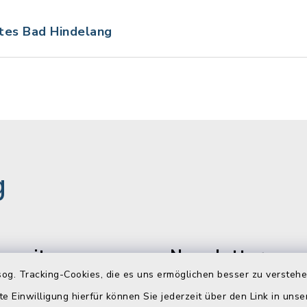
tes Bad Hindelang
g
gszeiten
Newsletter
og. Tracking-Cookies, die es uns ermöglichen besser zu versteh
Freitag:
Melden Sie sich jetzt k
te Einwilligung hierfür können Sie jederzeit über den Link in uns
unserem wöchentlichen