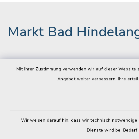
Markt Bad Hindelan
Rathaus
Öffnun
Mit Ihrer Zustimmung verwenden wir auf dieser Website s
Montag bis 
Marktstraße 9
Angebot weiter verbessern. Ihre erteil
87541 Bad Hindelang
08:00-12:
+49 8324 892-200
Donnerstag
+49 8324 892-1200
14:00-18:
Wir weisen darauf hin, dass wir technisch notwendige 
poststelle@badhindelang.de
Dienste wird bei Bedarf