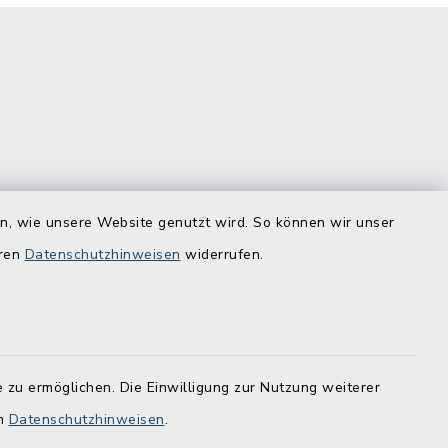
Quicklinks
en, wie unsere Website genutzt wird. So können wir unser
ostenlos zu
Lebenslagen
eren
Datenschutzhinweisen
widerrufen.
Schadensmelder
Online-Service
 zu ermöglichen. Die Einwilligung zur Nutzung weiterer
en
Datenschutzhinweisen
.