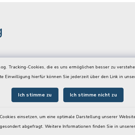
g
gszeiten
Newsletter
og. Tracking-Cookies, die es uns ermöglichen besser zu versteh
Freitag:
Melden Sie sich jetzt k
te Einwilligung hierfür können Sie jederzeit über den Link in uns
unserem wöchentlichen
00 Uhr
Newsletter an!
Ich stimme zu
Ich stimme nicht zu
:
Zur Anmeldung
00 Uhr
Cookies einsetzen, um eine optimale Darstellung unserer Website
 gesondert abgefragt. Weitere Informationen finden Sie in unser