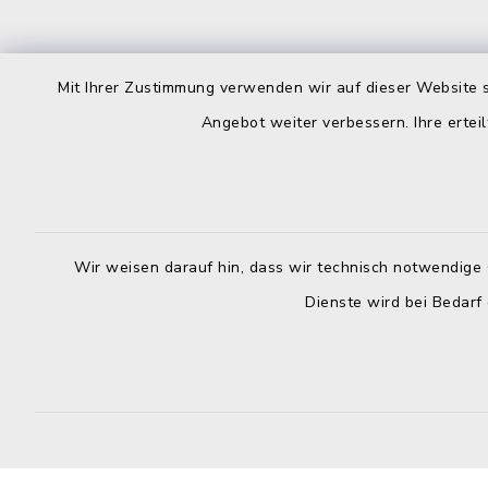
Rathaus
Öffnun
Mit Ihrer Zustimmung verwenden wir auf dieser Website s
Montag bis 
Angebot weiter verbessern. Ihre erteil
Marktstraße 9
87541 Bad Hindelang
08:00-12:
+49 8324 892-200
Donnerstag
+49 8324 892-1200
14:00-18:
Wir weisen darauf hin, dass wir technisch notwendige 
poststelle@badhindelang.de
Dienste wird bei Bedarf
facebook
instagram
youtube
X