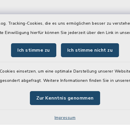
gszeiten
Newsletter
og. Tracking-Cookies, die es uns ermöglichen besser zu versteh
Freitag:
Melden Sie sich jetzt k
te Einwilligung hierfür können Sie jederzeit über den Link in uns
unserem wöchentlichen
00 Uhr
Newsletter an!
Ich stimme zu
Ich stimme nicht zu
:
Zur Anmeldung
00 Uhr
Cookies einsetzen, um eine optimale Darstellung unserer Website
 gesondert abgefragt. Weitere Informationen finden Sie in unser
Zur Kenntnis genommen
Impressum