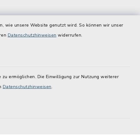
Quicklinks
en, wie unsere Website genutzt wird. So können wir unser
ostenlos zu
Lebenslagen
eren
Datenschutzhinweisen
widerrufen.
Schadensmelder
Online-Service
 zu ermöglichen. Die Einwilligung zur Nutzung weiterer
en
Datenschutzhinweisen
.