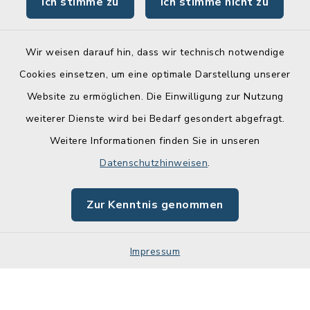
Ich stimme zu
Ich stimme nicht zu
Online-Service
Wir weisen darauf hin, dass wir technisch notwendige
Cookies einsetzen, um eine optimale Darstellung unserer
Website zu ermöglichen. Die Einwilligung zur Nutzung
Kontakt
weiterer Dienste wird bei Bedarf gesondert abgefragt.
Weitere Informationen finden Sie in unseren
Barrierefreiheit
Datenschutzhinweisen
.
Datenschutz
Zur Kenntnis genommen
Impressum
Impressum
Sitemap
Cookie-Einstellungen