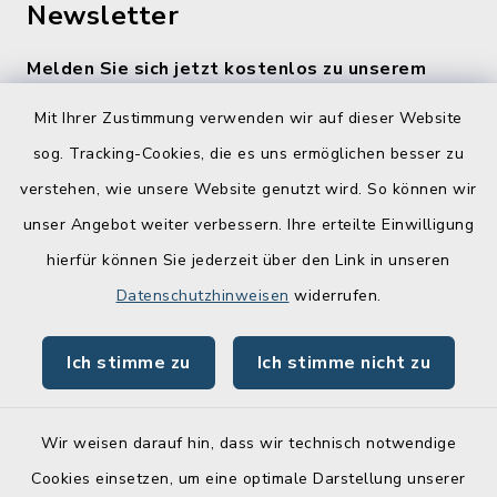
Newsletter
Melden Sie sich jetzt kostenlos zu unserem
wöchentlichen Newsletter an!
Mit Ihrer Zustimmung verwenden wir auf dieser Website
Zur Anmeldung
sog. Tracking-Cookies, die es uns ermöglichen besser zu
verstehen, wie unsere Website genutzt wird. So können wir
Quicklinks
unser Angebot weiter verbessern. Ihre erteilte Einwilligung
hierfür können Sie jederzeit über den Link in unseren
Lebenslagen
Datenschutzhinweisen
widerrufen.
Schadensmelder
Ich stimme zu
Ich stimme nicht zu
Online-Service
Wir weisen darauf hin, dass wir technisch notwendige
Cookies einsetzen, um eine optimale Darstellung unserer